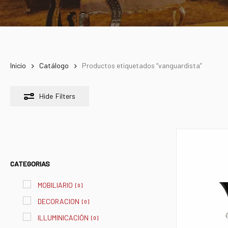
Inicio
Catálogo
Productos etiquetados “vanguardista”
Hide
Filters
CATEGORIAS
MOBILIARIO
[
0
]
DECORACION
[
0
]
ILLUMINICACIÓN
[
0
]