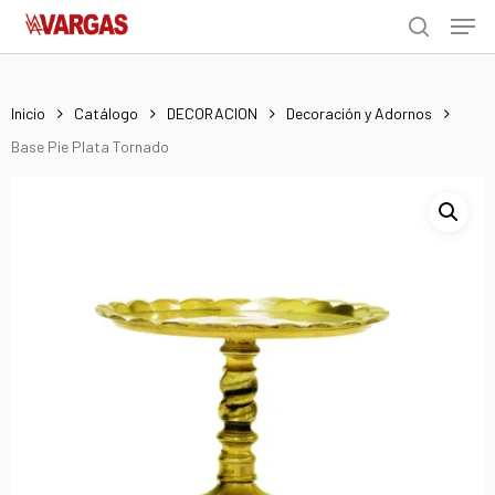
Men
Skip
Menu
to
search
main
content
Inicio
Catálogo
DECORACION
Decoración y Adornos
Base Pie Plata Tornado