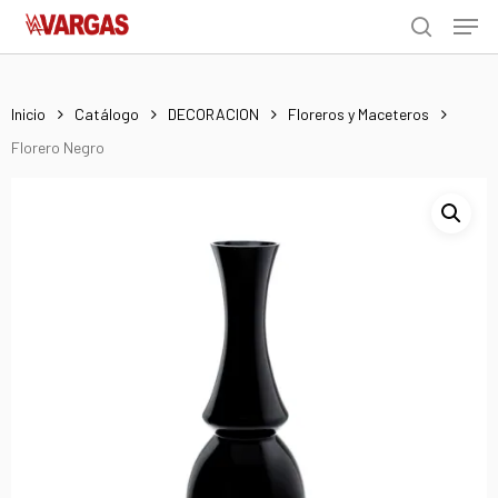
Men
Skip
Menu
to
search
main
content
Inicio
Catálogo
DECORACION
Floreros y Maceteros
Florero Negro