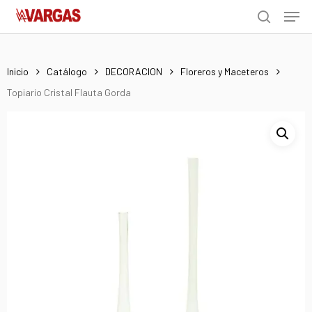
Men
Skip
Menu
to
search
main
content
Inicio
Catálogo
DECORACION
Floreros y Maceteros
Topiario Cristal Flauta Gorda