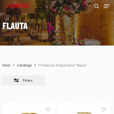
Men
Skip
Menu
to
Close
search
main
Filters
FLAUTA
content
Inicio
Catálogo
Productos etiquetados “flauta”
Filters