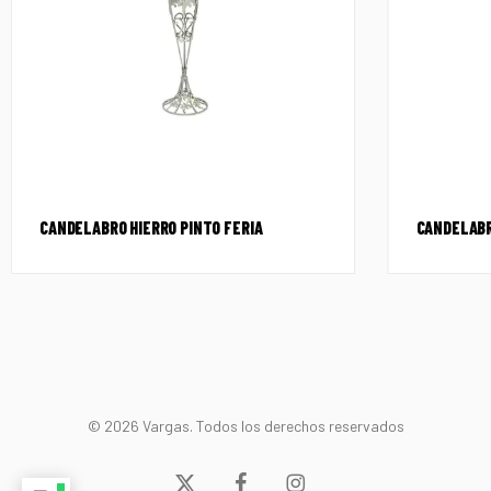
CANDELABRO HIERRO PINTO FERIA
CANDELABR
© 2026 Vargas. Todos los derechos reservados
x-
facebook
instagram