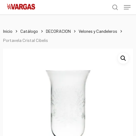
Men
Skip
Menu
to
search
main
content
Inicio
Catálogo
DECORACION
Velones y Candeleros
Portavela Cristal Cibelis