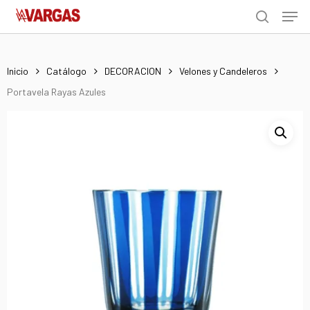
Men
Skip
Menu
to
search
main
content
Inicio
Catálogo
DECORACION
Velones y Candeleros
Portavela Rayas Azules