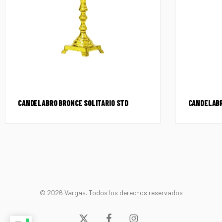
CANDELABRO BRONCE SOLITARIO STD
CANDELABR
© 2026 Vargas. Todos los derechos reservados
x-
facebook
instagram