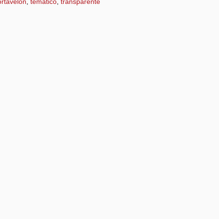
rtavelón
,
temático
,
transparente