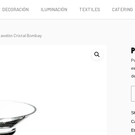
DECORACIÓN
ILUMINACIÓN
TEXTILES
CATERING
tavelón Cristal Bombay
P
Po
es
de
S
C
Et