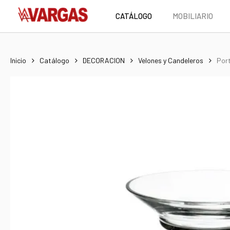
Skip
CATÁLOGO
MOBILIARIO
to
main
content
Inicio
Catálogo
DECORACION
Velones y Candeleros
Por
Hit enter to search or ESC to close