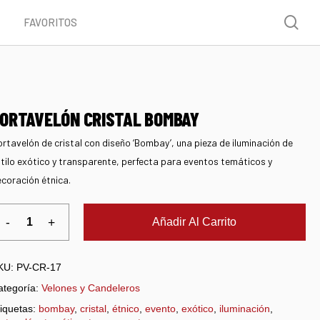
Menu
sea
FAVORITOS
ORTAVELÓN CRISTAL BOMBAY
rtavelón de cristal con diseño ‘Bombay’, una pieza de iluminación de
tilo exótico y transparente, perfecta para eventos temáticos y
coración étnica.
Añadir Al Carrito
KU:
PV-CR-17
ategoría:
Velones y Candeleros
iquetas:
bombay
,
cristal
,
étnico
,
evento
,
exótico
,
iluminación
,