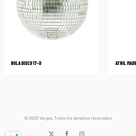
BOLA DISCO 17-D
ATRIL MAD
© 2026 Vargas. Todos los derechos reservados
x-
facebook
instagram