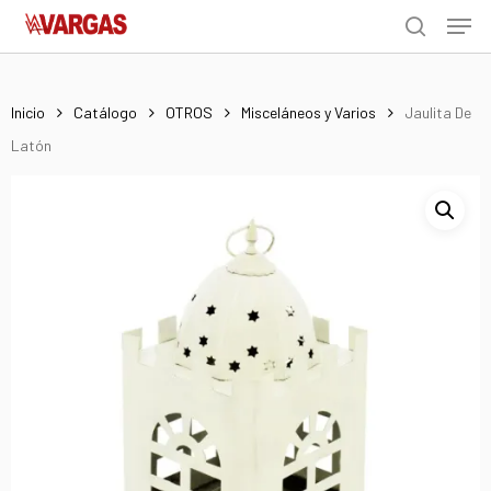
Men
Skip
Menu
to
search
main
content
Inicio
Catálogo
OTROS
Misceláneos y Varios
Jaulita De
Latón