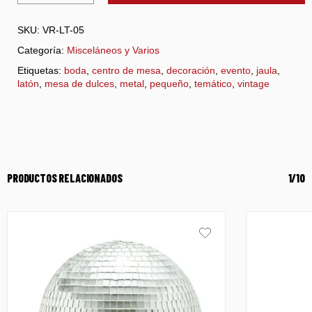
SKU:
VR-LT-05
Categoría:
Misceláneos y Varios
Etiquetas:
boda
,
centro de mesa
,
decoración
,
evento
,
jaula
,
latón
,
mesa de dulces
,
metal
,
pequeño
,
temático
,
vintage
PRODUCTOS RELACIONADOS
1/10