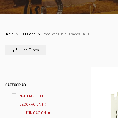
Inicio
Catálogo
Productos etiquetados “jaula”
Hide
Filters
CATEGORIAS
MOBILIARIO
[
0
]
DECORACION
[
0
]
ILLUMINICACIÓN
[
0
]