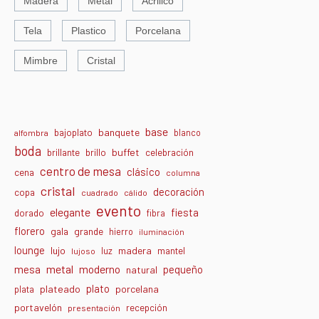
Madera
Metal
Acrilico
Tela
Plastico
Porcelana
Mimbre
Cristal
base
banquete
bajoplato
blanco
alfombra
boda
buffet
brillante
brillo
celebración
centro de mesa
clásico
cena
columna
cristal
decoración
copa
cuadrado
cálido
evento
elegante
fiesta
dorado
fibra
florero
gala
grande
hierro
iluminación
lounge
lujo
madera
luz
mantel
lujoso
metal
moderno
mesa
pequeño
natural
plato
plateado
porcelana
plata
portavelón
recepción
presentación