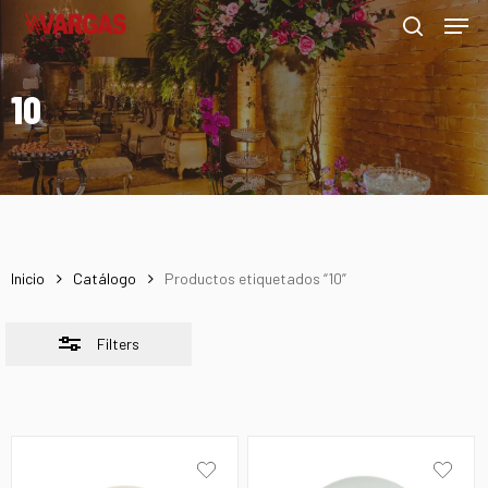
Men
Skip
Menu
to
Close
search
main
Filters
10
content
Inicio
Catálogo
Productos etiquetados “10”
Filters