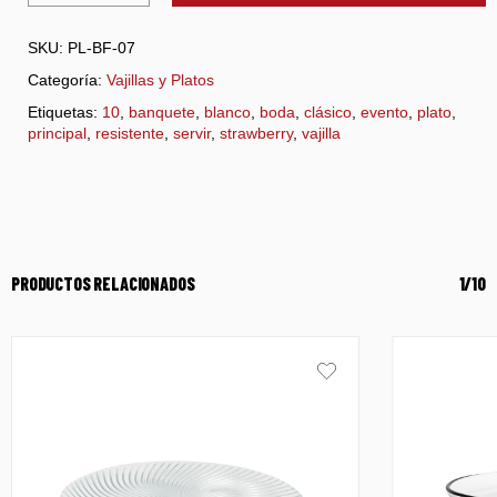
SKU:
PL-BF-07
Categoría:
Vajillas y Platos
Etiquetas:
10
,
banquete
,
blanco
,
boda
,
clásico
,
evento
,
plato
,
principal
,
resistente
,
servir
,
strawberry
,
vajilla
PRODUCTOS RELACIONADOS
1/10