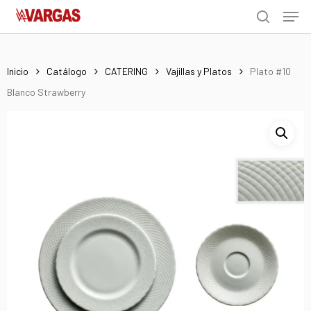
Men
Skip
Menu
to
search
main
content
Inicio
Catálogo
CATERING
Vajillas y Platos
Plato #10
Blanco Strawberry