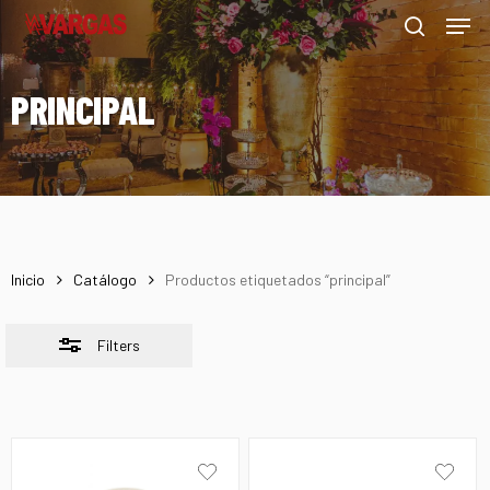
Men
Skip
Menu
to
Close
search
main
Filters
PRINCIPAL
content
Inicio
Catálogo
Productos etiquetados “principal”
Filters