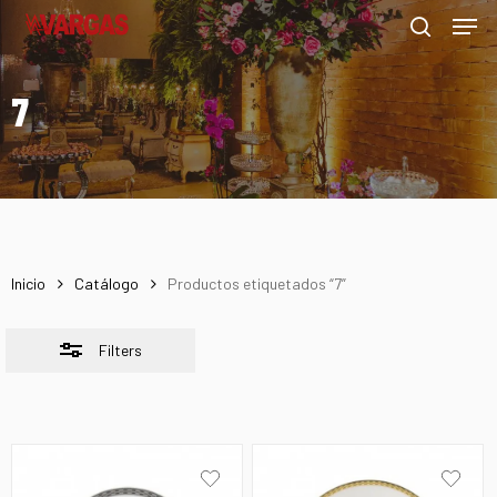
Men
Skip
Menu
to
Close
search
main
Filters
7
content
Inicio
Catálogo
Productos etiquetados “7”
Filters