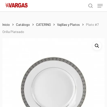
Men
Skip
Menu
to
search
main
content
Inicio
Catálogo
CATERING
Vajillas y Platos
Plato #7
Orilla Plateado