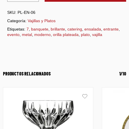
SKU:
PL-EN-06
Categoría:
Vajillas y Platos
Etiquetas:
7
,
banquete
,
brillante
,
catering
,
ensalada
,
entrante
,
evento
,
metal
,
moderno
,
orilla plateada
,
plato
,
vajilla
PRODUCTOS RELACIONADOS
1/10