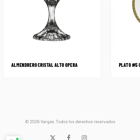
ALMENDRERO CRISTAL ALTO OPERA
PLATO #5 
© 2026 Vargas. Todos los derechos reservados
x-
facebook
instagram