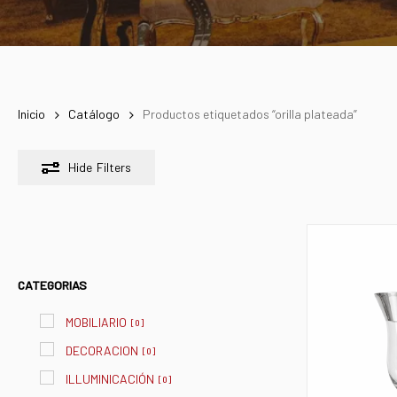
Inicio
Catálogo
Productos etiquetados “orilla plateada”
Hide
Filters
CATEGORIAS
MOBILIARIO
[
0
]
DECORACION
[
0
]
ILLUMINICACIÓN
[
0
]