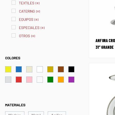
TEXTILES
[
0
]
CATERING
[
0
]
EQUIPOS
[
0
]
ESPECIALES
[
0
]
OTROS
[
0
]
ANFORA CRI
31″ GRANDE
COLORES
MATERIALES