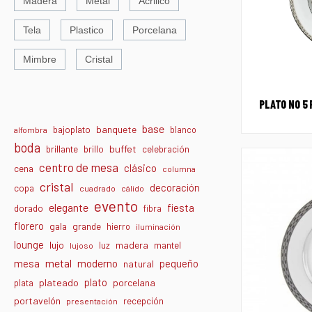
Madera
Metal
Acrilico
Tela
Plastico
Porcelana
Mimbre
Cristal
PLATO NO 5
base
banquete
bajoplato
blanco
alfombra
boda
buffet
brillante
brillo
celebración
centro de mesa
clásico
cena
columna
cristal
decoración
copa
cuadrado
cálido
evento
elegante
fiesta
dorado
fibra
florero
gala
grande
hierro
iluminación
lounge
lujo
madera
luz
mantel
lujoso
metal
moderno
mesa
pequeño
natural
plato
plateado
porcelana
plata
portavelón
recepción
presentación