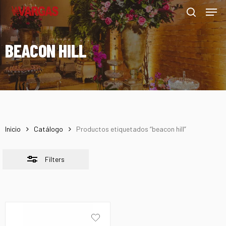
Men
Skip
Menu
to
Close
search
main
Filters
BEACON HILL
content
Inicio
Catálogo
Productos etiquetados “beacon hill”
Filters