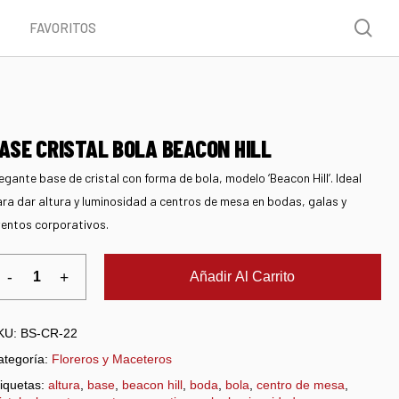
Menu
sea
FAVORITOS
ASE CRISTAL BOLA BEACON HILL
egante base de cristal con forma de bola, modelo ‘Beacon Hill’. Ideal
ra dar altura y luminosidad a centros de mesa en bodas, galas y
entos corporativos.
Añadir Al Carrito
KU:
BS-CR-22
ategoría:
Floreros y Maceteros
iquetas:
altura
,
base
,
beacon hill
,
boda
,
bola
,
centro de mesa
,