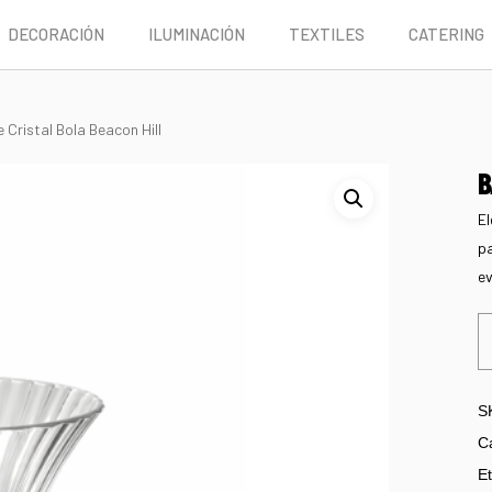
DECORACIÓN
ILUMINACIÓN
TEXTILES
CATERING
 Cristal Bola Beacon Hill
B
El
pa
ev
S
C
Et