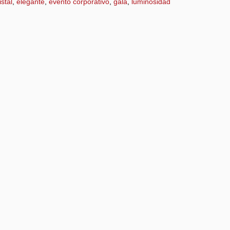
istal
,
elegante
,
evento corporativo
,
gala
,
luminosidad