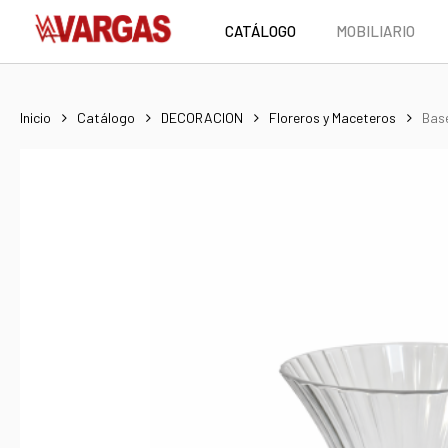
Skip
CATÁLOGO
MOBILIARIO
to
main
content
Inicio
Catálogo
DECORACION
Floreros y Maceteros
Base
Hit enter to search or ESC to close