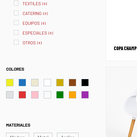
TEXTILES
[
0
]
CATERING
[
0
]
EQUIPOS
[
0
]
ESPECIALES
[
0
]
OTROS
[
0
]
COPA CHAMP 
COLORES
MATERIALES