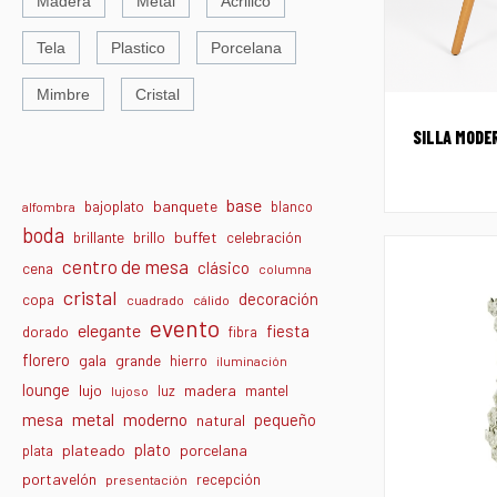
Madera
Metal
Acrilico
Tela
Plastico
Porcelana
Mimbre
Cristal
SILLA MODE
base
banquete
bajoplato
blanco
alfombra
boda
buffet
brillante
brillo
celebración
centro de mesa
clásico
cena
columna
cristal
decoración
copa
cuadrado
cálido
evento
elegante
fiesta
dorado
fibra
florero
gala
grande
hierro
iluminación
lounge
lujo
madera
luz
mantel
lujoso
metal
moderno
mesa
pequeño
natural
plato
plateado
porcelana
plata
portavelón
recepción
presentación