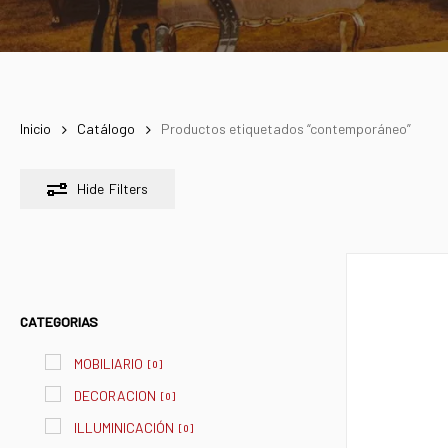
Inicio
Catálogo
Productos etiquetados “contemporáneo”
Hide
Filters
CATEGORIAS
MOBILIARIO
[
0
]
DECORACION
[
0
]
ILLUMINICACIÓN
[
0
]