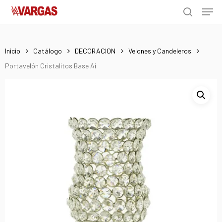
Men
Skip
Menu
to
search
main
content
Inicio
Catálogo
DECORACION
Velones y Candeleros
Portavelón Cristalitos Base Ai