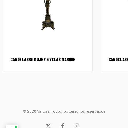
CANDELABRE MUJER 5 VELAS MARRÓN
CANDELABR
© 2026 Vargas. Todos los derechos reservados
x-
facebook
instagram