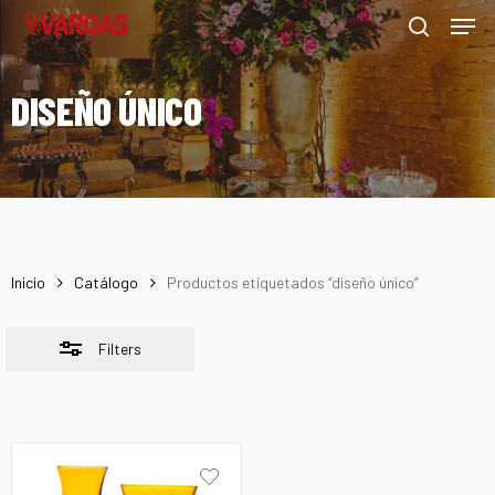
Men
Skip
Menu
to
Close
search
main
Filters
DISEÑO ÚNICO
content
Inicio
Catálogo
Productos etiquetados “diseño único”
Filters