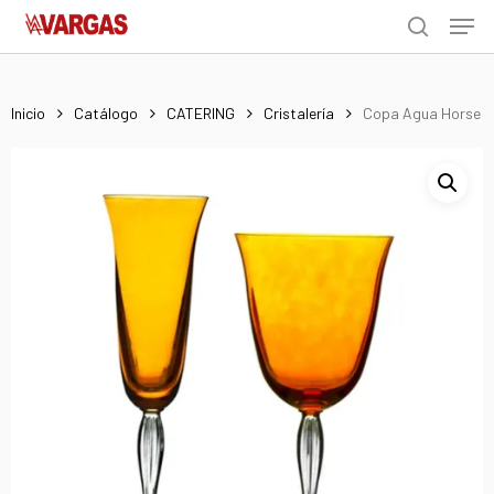
Men
Skip
Menu
to
search
main
content
Inicio
Catálogo
CATERING
Cristalería
Copa Agua Horse