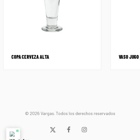
COPA CERVEZA ALTA
VASO JUGO 
© 2026 Vargas. Todos los derechos reservados
x-
facebook
instagram
twitter