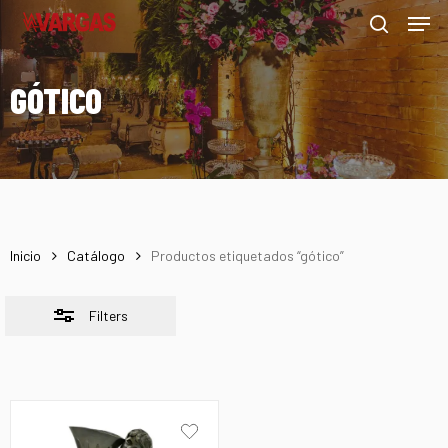
Men
Skip
Menu
to
Close
search
main
Filters
GÓTICO
content
Inicio
Catálogo
Productos etiquetados “gótico”
Filters