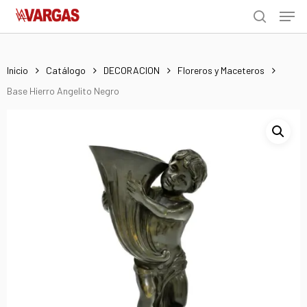
Men
Skip
Menu
to
search
main
content
Inicio
Catálogo
DECORACION
Floreros y Maceteros
Base Hierro Angelito Negro