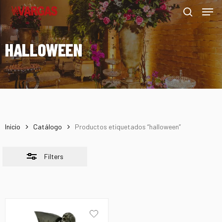
Men
Skip
Menu
to
Close
search
main
Filters
HALLOWEEN
content
Inicio
Catálogo
Productos etiquetados “halloween”
Filters