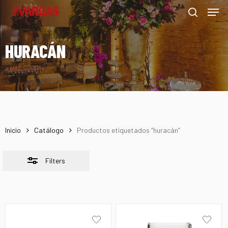
Men
Skip
Menu
to
Close
search
main
Filters
HURACÁN
content
Inicio
Catálogo
Productos etiquetados “huracán”
Filters