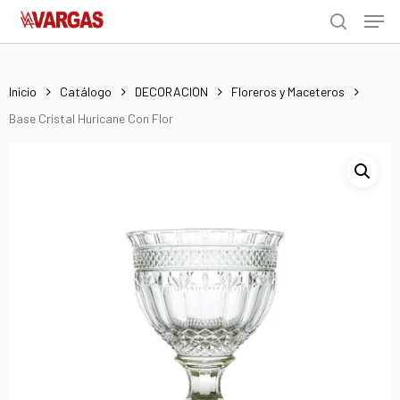
Men
Skip
Menu
to
search
main
content
Inicio
Catálogo
DECORACION
Floreros y Maceteros
Base Cristal Huricane Con Flor