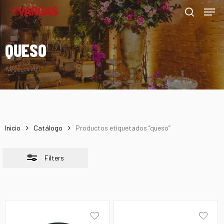
Men
Skip
Menu
to
Close
search
main
Filters
QUESO
content
Inicio
Catálogo
Productos etiquetados “queso”
Filters