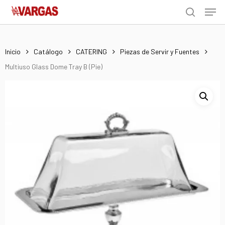
Men
Skip
Menu
to
search
main
content
Inicio
Catálogo
CATERING
Piezas de Servir y Fuentes
Multiuso Glass Dome Tray B (Pie)