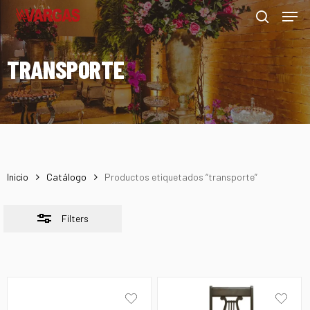
Men
Skip
Menu
to
Close
search
main
Filters
TRANSPORTE
content
Inicio
Catálogo
Productos etiquetados “transporte”
Filters