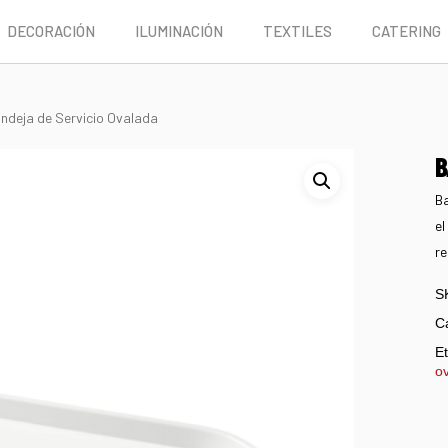
DECORACIÓN
ILUMINACIÓN
TEXTILES
CATERING
ndeja de Servicio Ovalada
B
Ba
el
re
S
C
Et
o