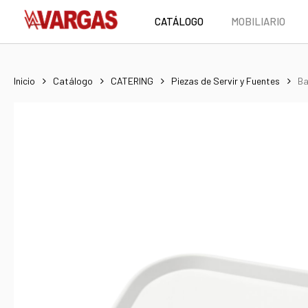
Skip
CATÁLOGO
MOBILIARIO
to
main
content
Inicio
Catálogo
CATERING
Piezas de Servir y Fuentes
Ba
Hit enter to search or ESC to close