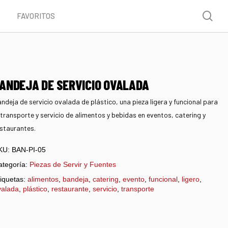
Menu
sea
FAVORITOS
ANDEJA DE SERVICIO OVALADA
ndeja de servicio ovalada de plástico, una pieza ligera y funcional para
 transporte y servicio de alimentos y bebidas en eventos, catering y
staurantes.
KU:
BAN-PI-05
ategoría:
Piezas de Servir y Fuentes
iquetas:
alimentos
,
bandeja
,
catering
,
evento
,
funcional
,
ligero
,
valada
,
plástico
,
restaurante
,
servicio
,
transporte