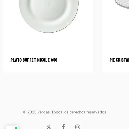
PLATO BUFFET NICOLE #10
PIE CRIST
© 2026 Vargas. Todos los derechos reservados
x-
facebook
instagram