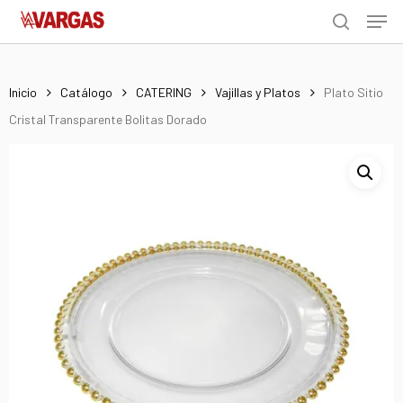
Men
Skip
Menu
to
search
main
content
Inicio
Catálogo
CATERING
Vajillas y Platos
Plato Sitio
Cristal Transparente Bolitas Dorado