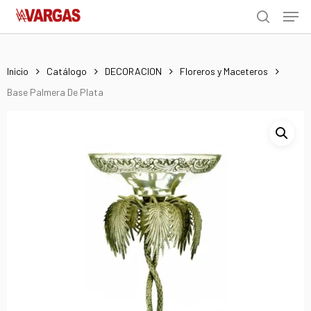
Men
Skip
Menu
to
search
main
content
Inicio
Catálogo
DECORACION
Floreros y Maceteros
Base Palmera De Plata