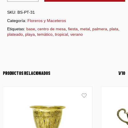
SKU:
BS-PT-31
Categoría:
Floreros y Maceteros
Etiquetas:
base
,
centro de mesa
,
fiesta
,
metal
,
palmera
,
plata
,
plateado
,
playa
,
temático
,
tropical
,
verano
PRODUCTOS RELACIONADOS
1/10