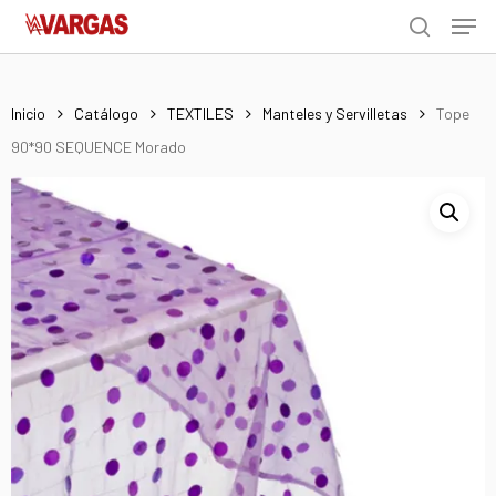
Men
Skip
Menu
to
search
main
content
Inicio
Catálogo
TEXTILES
Manteles y Servilletas
Tope
90*90 SEQUENCE Morado