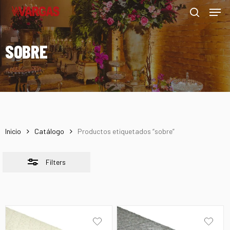
Men
Skip
Menu
to
Close
search
main
Filters
SOBRE
content
Inicio
Catálogo
Productos etiquetados “sobre”
Filters