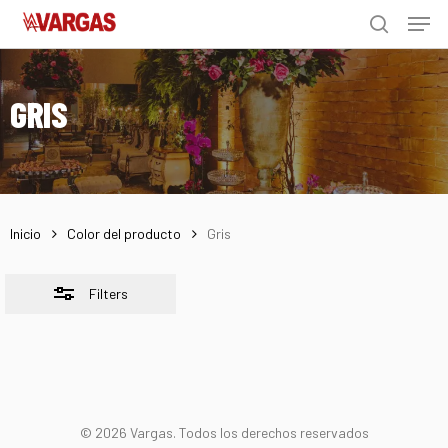
Men
Skip
Menu
to
Close
search
main
Filters
content
GRIS
Inicio
Color del producto
Gris
Filters
© 2026 Vargas. Todos los derechos reservados