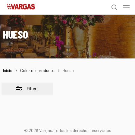
Men
Skip
Menu
to
Close
search
main
Filters
content
HUESO
Inicio
Color del producto
Hueso
Filters
© 2026 Vargas. Todos los derechos reservados