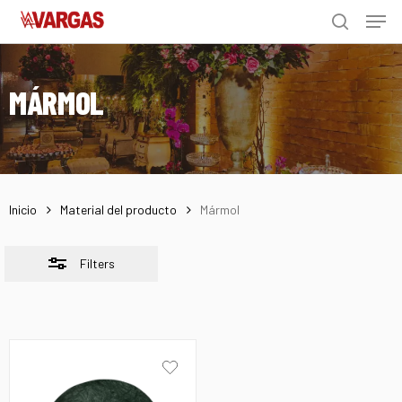
Men
Skip
Menu
to
Close
search
main
Filters
content
MÁRMOL
Inicio
Material del producto
Mármol
Filters