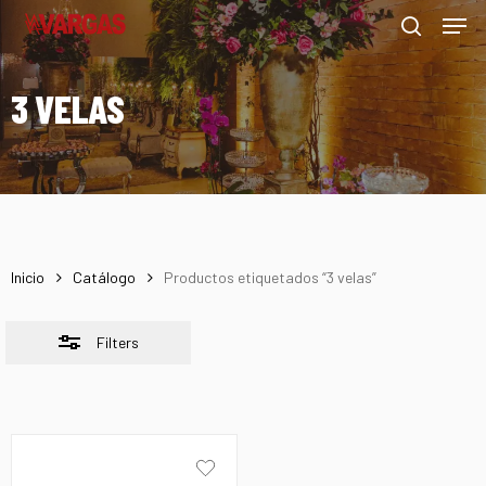
Men
Skip
Menu
to
Close
search
main
Filters
3 VELAS
content
Inicio
Catálogo
Productos etiquetados “3 velas”
Filters