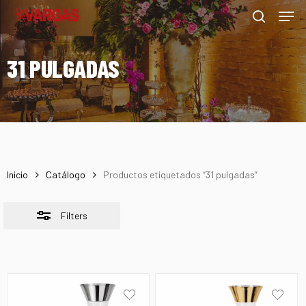
Men
Skip
Menu
to
Close
search
main
Filters
31 PULGADAS
content
Inicio
Catálogo
Productos etiquetados “31 pulgadas”
Filters