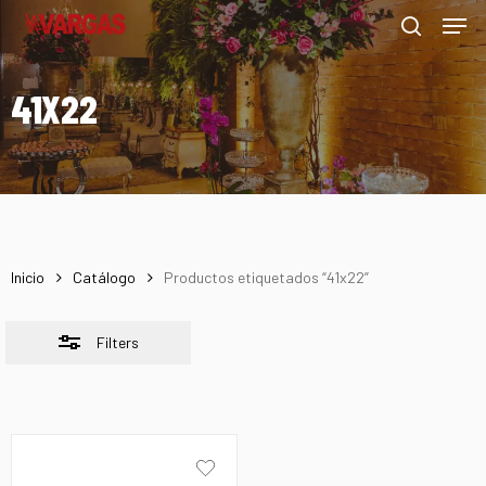
Men
Skip
Menu
to
Close
search
main
Filters
41X22
content
Inicio
Catálogo
Productos etiquetados “41x22”
Filters