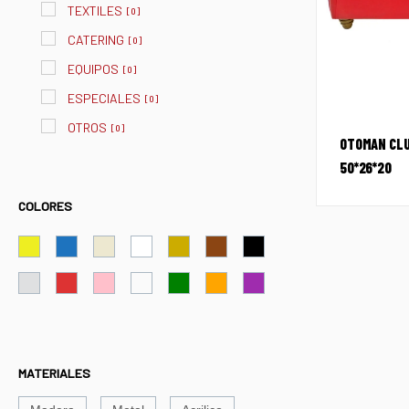
TEXTILES
[
0
]
CATERING
[
0
]
EQUIPOS
[
0
]
ESPECIALES
[
0
]
OTROS
[
0
]
OTOMAN CLU
50*26*20
COLORES
MATERIALES