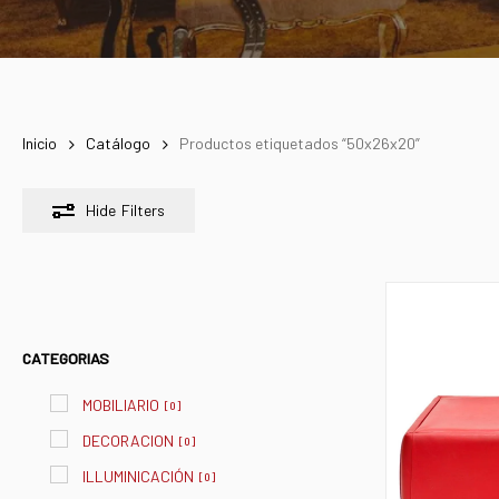
Inicio
Catálogo
Productos etiquetados “50x26x20”
Hide
Filters
CATEGORIAS
MOBILIARIO
[
0
]
DECORACION
[
0
]
ILLUMINICACIÓN
[
0
]