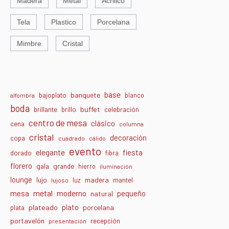
Madera
Metal
Acrilico
Tela
Plastico
Porcelana
Mimbre
Cristal
base
banquete
bajoplato
blanco
alfombra
boda
buffet
brillante
brillo
celebración
centro de mesa
clásico
cena
columna
cristal
decoración
copa
cuadrado
cálido
evento
elegante
fiesta
dorado
fibra
florero
gala
grande
hierro
iluminación
lounge
lujo
madera
luz
mantel
lujoso
metal
moderno
mesa
pequeño
natural
plato
plateado
porcelana
plata
portavelón
recepción
presentación