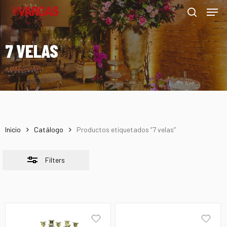
Men
Skip
Menu
to
Close
search
main
Filters
7 VELAS
content
Inicio
Catálogo
Productos etiquetados “7 velas”
Filters