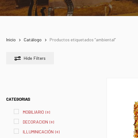
Inicio
Catálogo
Productos etiquetados “ambiental”
Hide
Filters
CATEGORIAS
MOBILIARIO
[
0
]
DECORACION
[
0
]
ILLUMINICACIÓN
[
0
]