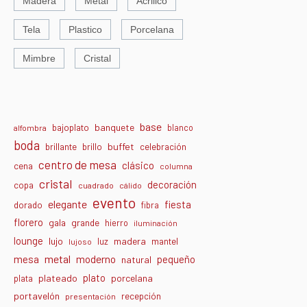
Madera
Metal
Acrilico
Tela
Plastico
Porcelana
Mimbre
Cristal
base
banquete
bajoplato
blanco
alfombra
boda
buffet
brillante
brillo
celebración
centro de mesa
clásico
cena
columna
cristal
decoración
copa
cuadrado
cálido
evento
elegante
fiesta
dorado
fibra
florero
gala
grande
hierro
iluminación
lounge
lujo
madera
luz
mantel
lujoso
metal
moderno
mesa
pequeño
natural
plato
plateado
porcelana
plata
portavelón
recepción
presentación