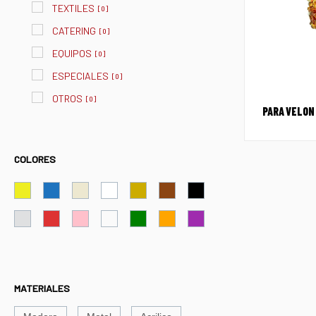
TEXTILES
[
0
]
CATERING
[
0
]
EQUIPOS
[
0
]
ESPECIALES
[
0
]
OTROS
[
0
]
PARA VELON
COLORES
MATERIALES