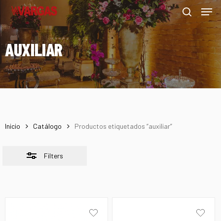
Men
Skip
Menu
to
Close
search
main
Filters
AUXILIAR
content
Inicio
Catálogo
Productos etiquetados “auxiliar”
Filters