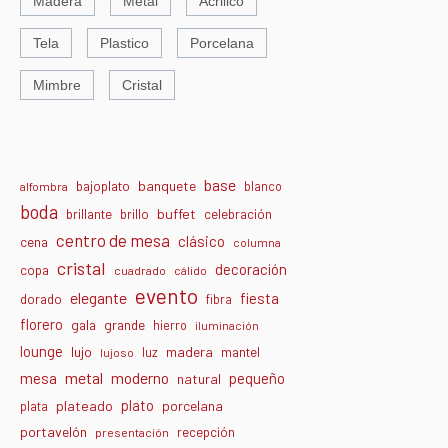
Madera
Metal
Acrilico
Tela
Plastico
Porcelana
Mimbre
Cristal
base
banquete
bajoplato
blanco
alfombra
boda
buffet
brillante
brillo
celebración
centro de mesa
clásico
cena
columna
cristal
decoración
copa
cuadrado
cálido
evento
elegante
fiesta
dorado
fibra
florero
gala
grande
hierro
iluminación
lounge
lujo
madera
luz
mantel
lujoso
metal
moderno
mesa
pequeño
natural
plato
plateado
porcelana
plata
portavelón
recepción
presentación