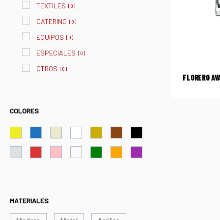
TEXTILES
[
0
]
CATERING
[
0
]
EQUIPOS
[
0
]
ESPECIALES
[
0
]
OTROS
[
0
]
FLORERO AV
COLORES
MATERIALES