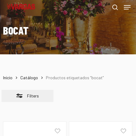
Men
Skip
Menu
to
Close
search
main
Filters
BOCAT
content
Inicio
Catálogo
Productos etiquetados “bocat”
Filters