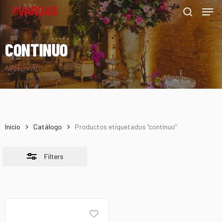
Men
Skip
Menu
to
Close
search
main
Filters
CONTINUO
content
Inicio
Catálogo
Productos etiquetados “continuo”
Filters