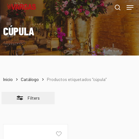
Men
Skip
Menu
to
Close
search
main
Filters
CÚPULA
content
Inicio
Catálogo
Productos etiquetados “cúpula”
Filters