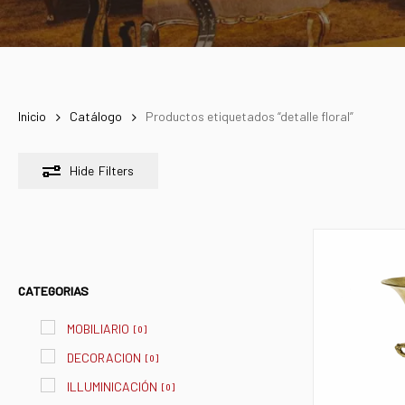
Inicio
Catálogo
Productos etiquetados “detalle floral”
Hide
Filters
CATEGORIAS
MOBILIARIO
[
0
]
DECORACION
[
0
]
ILLUMINICACIÓN
[
0
]