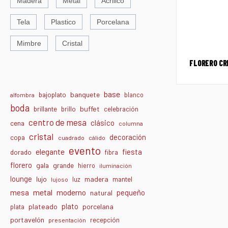
Madera
Metal
Acrilico
Tela
Plastico
Porcelana
Mimbre
Cristal
FLORERO CRI
base
banquete
bajoplato
blanco
alfombra
boda
buffet
brillante
brillo
celebración
centro de mesa
clásico
cena
columna
cristal
decoración
copa
cuadrado
cálido
evento
elegante
fiesta
dorado
fibra
florero
gala
grande
hierro
iluminación
lounge
lujo
madera
luz
mantel
lujoso
metal
moderno
mesa
pequeño
natural
plato
plateado
porcelana
plata
portavelón
recepción
presentación