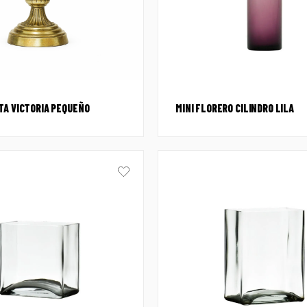
TA VICTORIA PEQUEÑO
MINI FLORERO CILINDRO LILA